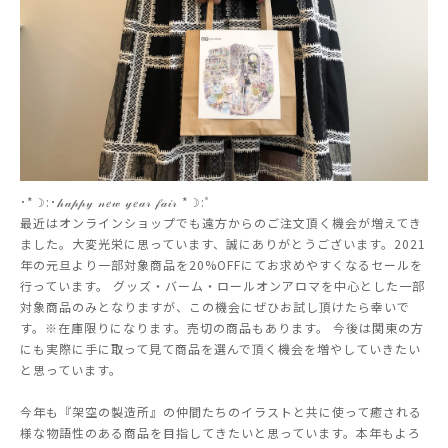
･*☽:･𝒽𝒶𝓅𝓅𝓎 𝓃𝑒𝓌 𝓎𝑒𝒶𝓇 𝒻𝒶𝒾𝓇 *☽:ﾟ
最近は
オンラインショップでも
遠方からのご注文頂く機会が増えてき
ました。大変光栄に思っています、誠にありがとうございます。
2021
年の元旦より一部対象商品を20%OFFにてお求めやすくなるセールを
行っています。
グッズ・バーム・ロールオンアロマを中心とした一部
対象商品のみとなりますが、この機会にぜひお試し頂けたら幸いで
す。
※在庫限りになります。売切の商品もあります。 今後は
関東の方
にも実際に手に取って見て商品を選んで頂く機会を増やしていきたい
と思っています。
今年も『架空の製造所』の仲間たちのイラストと共に使って癒される
様な物語性のある商品を目指してきたいと思っています。本年もよろ