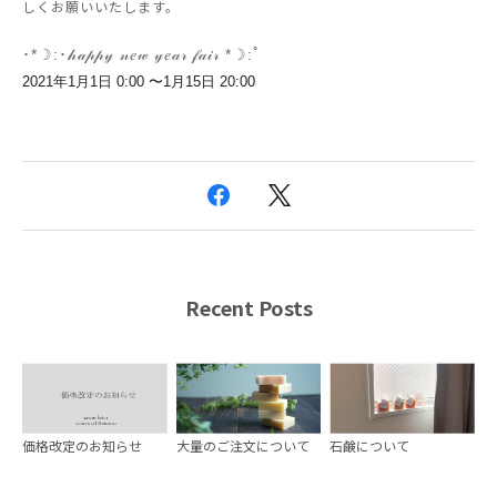
しくお願いいたします。
･*☽:･𝒽𝒶𝓅𝓅𝓎 𝓃𝑒𝓌 𝓎𝑒𝒶𝓇 𝒻𝒶𝒾𝓇 *☽:ﾟ
2021年1月1日 0:00 〜1月15日 20:00
Recent Posts
価格改定のお知らせ
大量のご注文について
石鹸について