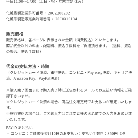
平日11:00～17:00（土日・祝・年末年始 休み）
化粧品製造業許可番号 ：28CZ200202
化粧品製造販売業許可番号： 28C0X10134
販売価格
販売価格は、各ページに表示された金額（消費税込）といたします。
商品代金以外の料金：配送料、振込手数料をご負担頂きます。（送料、振込
の場合、振込手数料）
代金の支払方法・時期
（クレジットカード決済、銀行振込、コンビニ・Pay-easy決済、キャリア決
済、Amazon Pay、PayPal決済）
※購入完了画面または購入完了時に送信されるメールでお支払い情報をご確
認下さいませ。
※クレジットカード決済の場合、商品注文確定時でお支払いが確定いたしま
す。
※銀行振込の場合は、ご名義入力はご注文者様のお名前での入力をお願い致
いたします。
PAY ID あと払い:
・ コンビニ：ご請求後翌月10日のお支払い：支払い手数料：350円（税