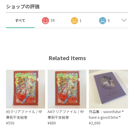
ショップの評価
すべて
59
1
0
Related Items
A5クリアファイル / 中
A4クリアファイル / 中
作品集：savonfutur ❝
華街干支絵巻
華街干支絵巻
have a good time.❞
¥550
¥880
¥2,000