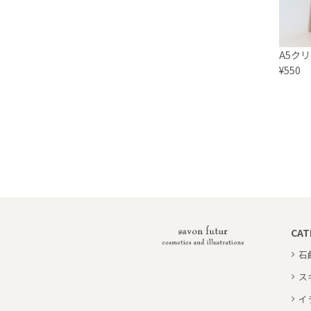
A5ク
¥550
CAT
石
ス
イ