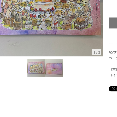
A5
1
/
2
ペー
（本
（イ