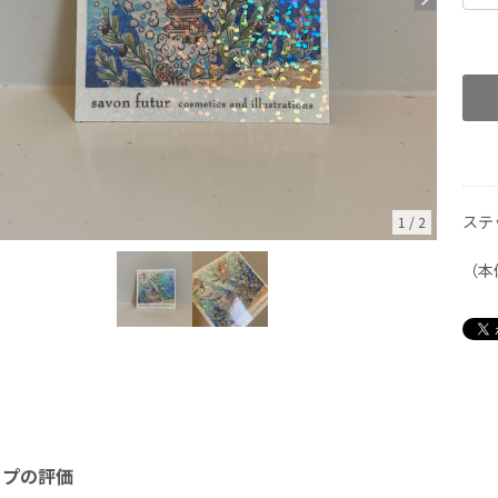
ステ
1
/
2
（本
ップの評価