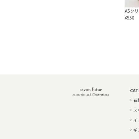
A5ク
¥550
CAT
石
ス
イ
ギ