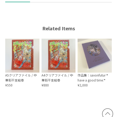
Related Items
A5クリアファイル / 中
A4クリアファイル / 中
作品集：savonfutur ❝
華街干支絵巻
華街干支絵巻
have a good time.❞
¥550
¥880
¥2,000