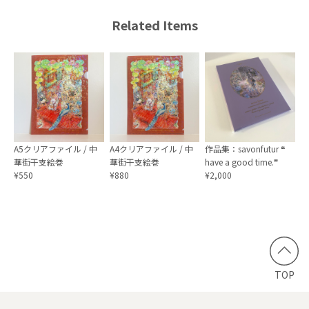
Related Items
A5クリアファイル / 中
A4クリアファイル / 中
作品集：savonfutur ❝
華街干支絵巻
華街干支絵巻
have a good time.❞
¥550
¥880
¥2,000
TOP