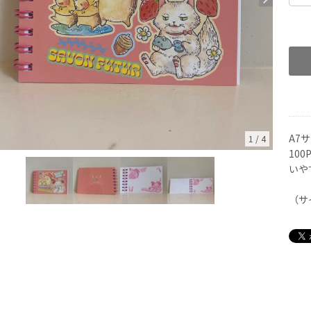
A7
1
/
4
10
いや
（サ