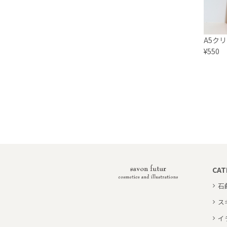
A5ク
¥550
CAT
石
ス
イ