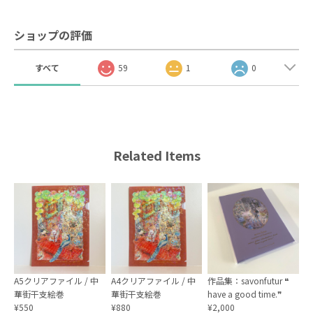
ショップの評価
すべて
59
1
0
Related Items
A5クリアファイル / 中
A4クリアファイル / 中
作品集：savonfutur ❝
華街干支絵巻
華街干支絵巻
have a good time.❞
¥550
¥880
¥2,000